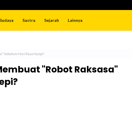
Budaya
Sastra
Sejarah
Lainnya
" Sebelum Hari Raya Nyepi?
Membuat "Robot Raksasa"
epi?