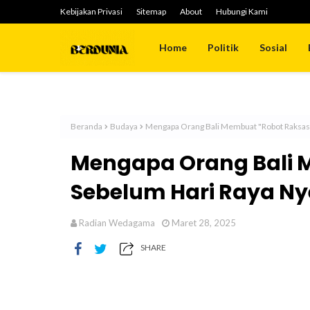
Kebijakan Privasi
Sitemap
About
Hubungi Kami
Home
Politik
Sosial
Beranda
Budaya
Mengapa Orang Bali Membuat "Robot Raksasa
Mengapa Orang Bali 
Sebelum Hari Raya Ny
Radian Wedagama
Maret 28, 2025
SHARE