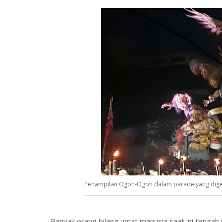
Penampilan Ogoh-Ogoh dalam parade yang digela
Banyak orang bilang umat manusia saat ini tengah