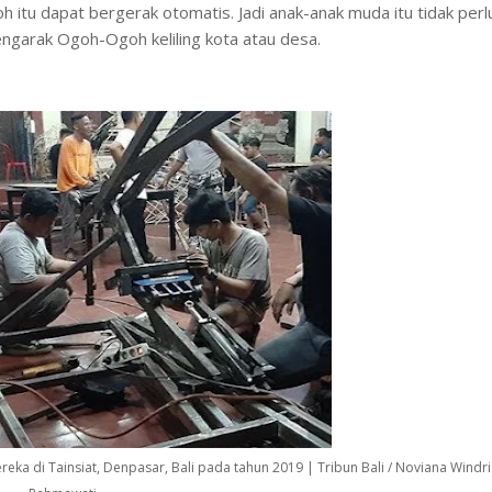
 itu dapat bergerak otomatis. Jadi anak-anak muda itu tidak perl
ngarak Ogoh-Ogoh keliling kota atau desa.
ka di Tainsiat, Denpasar, Bali pada tahun 2019 | Tribun Bali / Noviana Windri