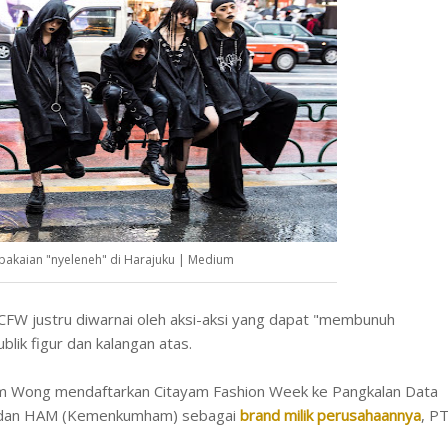
akaian "nyeleneh" di Harajuku | Medium
CFW justru diwarnai oleh aksi-aksi yang dapat "membunuh
blik figur dan kalangan atas.
Baim Wong mendaftarkan Citayam Fashion Week ke Pangkalan Data
m dan HAM (Kemenkumham) sebagai
brand milik perusahaannya
, P