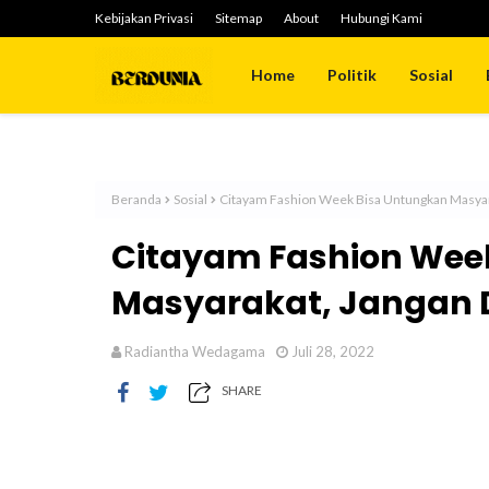
Kebijakan Privasi
Sitemap
About
Hubungi Kami
Home
Politik
Sosial
Beranda
Sosial
Citayam Fashion Week Bisa Untungkan Masyar
Citayam Fashion Wee
Masyarakat, Jangan 
Radiantha Wedagama
Juli 28, 2022
SHARE