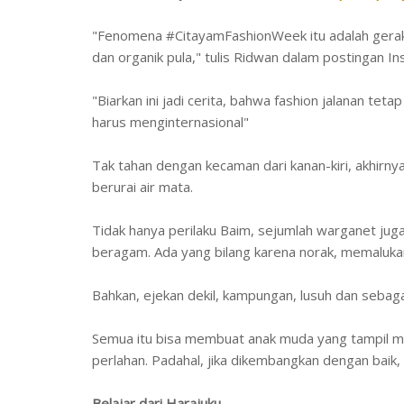
"Fenomena #CitayamFashionWeek itu adalah gerak
dan organik pula," tulis Ridwan dalam postingan I
"Biarkan ini jadi cerita, bahwa fashion jalanan teta
harus menginternasional"
Tak tahan dengan kecaman dari kanan-kiri, akhirn
berurai air mata.
Tidak hanya perilaku Baim, sejumlah warganet jug
beragam. Ada yang bilang karena norak, memaluka
Bahkan, ejekan dekil, kampungan, lusuh dan sebag
Semua itu bisa membuat anak muda yang tampil m
perlahan. Padahal, jika dikembangkan dengan bai
Belajar dari Harajuku